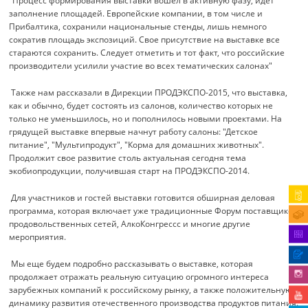
"Процесс формирования выставки вошел в активную фазу, идет
заполнение площадей. Европейские компании, в том числе и
Прибалтика, сохранили национальные стенды, лишь немного
сократив площадь экспозиций. Свое присутствие на выставке все
стараются сохранить. Следует отметить и тот факт, что российские
производители усилили участие во всех тематических салонах"
Также нам рассказали в Дирекции ПРОДЭКСПО-2015, что выставка,
как и обычно, будет состоять из салонов, количество которых не
только не уменьшилось, но и пополнилось новыми проектами. На
грядущей выставке впервые начнут работу салоны: "Детское
питание", "Мультипродукт", "Корма для домашних животных".
Продолжит свое развитие столь актуальная сегодня тема
экобиопродукции, получившая старт на ПРОДЭКСПО-2014.
Для участников и гостей выставки готовится обширная деловая
программа, которая включает уже традиционные Форум поставщиков
продовольственных сетей, АлкоКонгрессс и многие другие
мероприятия.
Мы еще будем подробно рассказывать о выставке, которая
продолжает отражать реальную ситуацию огромного интереса
зарубежных компаний к российскому рынку, а также положительную
динамику развития отечественного производства продуктов питания.