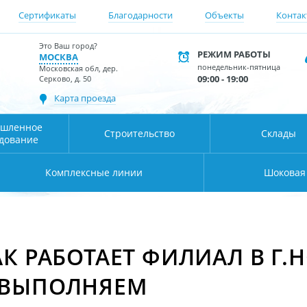
Сертификаты
Благодарности
Объекты
Контак
Это Ваш город?
РЕЖИМ РАБОТЫ
МОСКВА
понедельник-пятница
Московская обл, дер.
09:00 - 19:00
Серково, д. 50
Карта проезда
шленное
Строительство
Склады
дование
Комплексные линии
Шоковая
АК РАБОТАЕТ ФИЛИАЛ В Г
 ВЫПОЛНЯЕМ