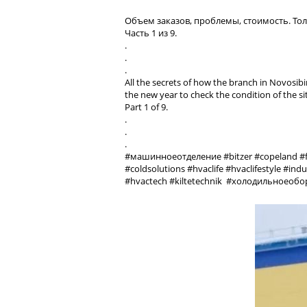
Объем заказов, проблемы, стоимость. То
Часть 1 из 9.
.
.
.
All the secrets of how the branch in Novosibi
the new year to check the condition of the si
Part 1 of 9.
.
.
.
#машинноеотделение #bitzer #copeland #fr
#coldsolutions #hvaclife #hvaclifestyle #i
#hvactech #kiltetechnik #холодильноеоб