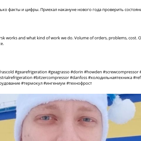
лько факты и цифры. Приехал накануне нового года проверить состоян
rsk works and what kind of work we do. Volume of orders, problems, cost. Onl
te.
ascold #gearefrigeration #geagrasso #dorin #howden #screwcompressor 
ndustrialrefrigeration #bitzercompressor #danfoss #холодильнаятехника #
орудование #термокул #ингениум #технофрост