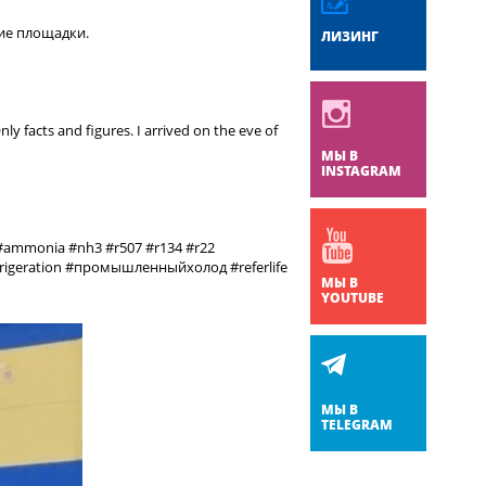
ие площадки.
ЛИЗИНГ
y facts and figures. I arrived on the eve of
МЫ В
INSTAGRAM
#ammonia #nh3 #r507 #r134 #r22
refrigeration #промышленныйхолод #referlife
МЫ В
YOUTUBE
МЫ В
TELEGRAM