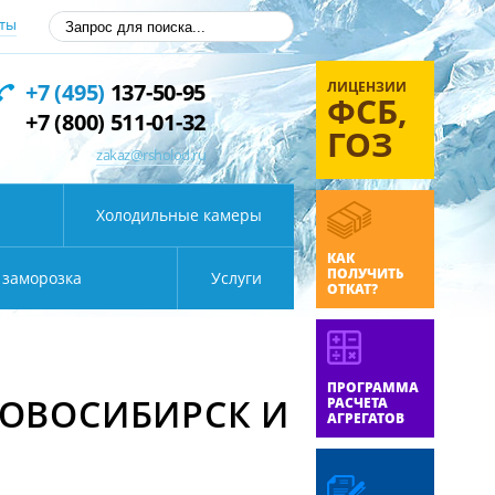
ты
ЛИЦЕНЗИИ
+7 (495)
137-50-95
ФСБ,
+7 (800) 511-01-32
ГОЗ
zakaz@rsholod.ru
Холодильные камеры
КАК
ПОЛУЧИТЬ
 заморозка
Услуги
ОТКАТ?
ПРОГРАММА
.НОВОСИБИРСК И
РАСЧЕТА
АГРЕГАТОВ