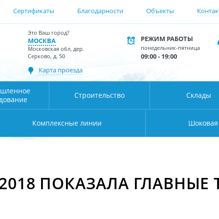
Сертификаты
Благодарности
Объекты
Контак
Это Ваш город?
РЕЖИМ РАБОТЫ
МОСКВА
понедельник-пятница
Московская обл, дер.
09:00 - 19:00
Серково, д. 50
Карта проезда
шленное
Строительство
Склады
дование
Комплексные линии
Шоковая
2018 ПОКАЗАЛА ГЛАВНЫЕ 