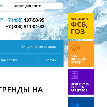
ты
ЛИЦЕНЗИИ
+7 (495)
137-50-95
ФСБ,
+7 (800) 511-01-32
ГОЗ
zakaz@rsholod.ru
Холодильные камеры
КАК
ПОЛУЧИТЬ
 заморозка
Услуги
ОТКАТ?
ПРОГРАММА
ТРЕНДЫ НА
РАСЧЕТА
АГРЕГАТОВ