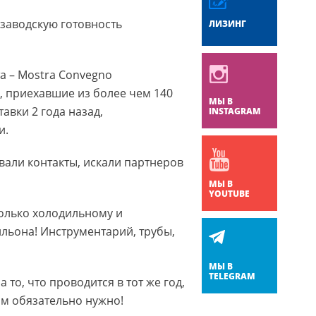
заводскую готовность
ЛИЗИНГ
а – Mostra Convegno
к, приехавшие из более чем 140
МЫ В
авки 2 года назад,
INSTAGRAM
и.
вали контакты, искали партнеров
МЫ В
YOUTUBE
олько холодильному и
льона! Инструментарий, трубы,
МЫ В
TELEGRAM
то, что проводится в тот же год,
вам обязательно нужно!