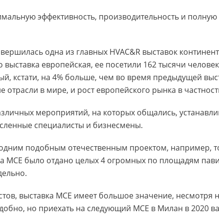
имальную эффективность, производительность и полную 
авершилась одна из главных HVAC&R выставок континент
то выставка европейская, ее посетили 162 тысячи челове
ый, кстати, на 4% больше, чем во время предыдущей выст
 отрасли в мире, и рост европейского рынка в частност
азличных мероприятий, на которых общались, устанавли
сленные специалисты и бизнесмены.
 одним подобным отечественным проектом, например, т
 MCE было отдано целых 4 огромных по площадям пави
дельно.
ов, выставка MCE имеет большое значение, несмотря на 
 удобно, но приехать на следующий МСЕ в Милан в 2020 