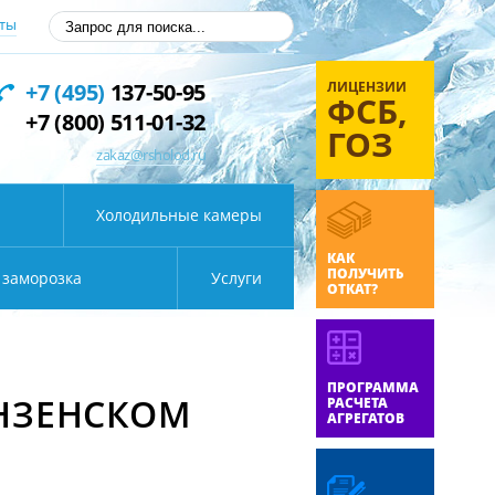
ты
ЛИЦЕНЗИИ
+7 (495)
137-50-95
ФСБ,
+7 (800) 511-01-32
ГОЗ
zakaz@rsholod.ru
Холодильные камеры
КАК
ПОЛУЧИТЬ
 заморозка
Услуги
ОТКАТ?
ПРОГРАММА
ЕНЗЕНСКОМ
РАСЧЕТА
АГРЕГАТОВ