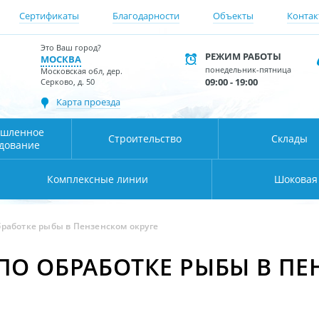
Сертификаты
Благодарности
Объекты
Контак
Это Ваш город?
РЕЖИМ РАБОТЫ
МОСКВА
понедельник-пятница
Московская обл, дер.
09:00 - 19:00
Серково, д. 50
Карта проезда
шленное
Строительство
Склады
дование
Комплексные линии
Шоковая
бработке рыбы в Пензенском округе
ПО ОБРАБОТКЕ РЫБЫ В П