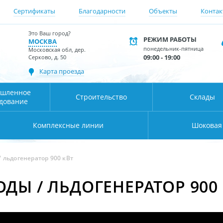
Сертификаты
Благодарности
Объекты
Контак
Это Ваш город?
РЕЖИМ РАБОТЫ
МОСКВА
понедельник-пятница
Московская обл, дер.
09:00 - 19:00
Серково, д. 50
Карта проезда
шленное
Строительство
Склады
дование
Комплексные линии
Шоковая
 льдогенератор 900 кВт
ДЫ / ЛЬДОГЕНЕРАТОР 900