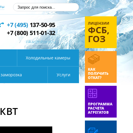
ты
ЛИЦЕНЗИИ
+7 (495)
137-50-95
ФСБ,
+7 (800) 511-01-32
ГОЗ
zakaz@rsholod.ru
Холодильные камеры
КАК
ПОЛУЧИТЬ
 заморозка
Услуги
ОТКАТ?
ПРОГРАММА
 КВТ
РАСЧЕТА
АГРЕГАТОВ