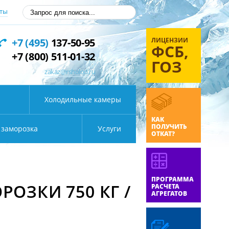
ты
ЛИЦЕНЗИИ
+7 (495)
137-50-95
ФСБ,
+7 (800) 511-01-32
ГОЗ
zakaz@rsholod.ru
Холодильные камеры
КАК
ПОЛУЧИТЬ
 заморозка
Услуги
ОТКАТ?
ПРОГРАММА
ОЗКИ 750 КГ /
РАСЧЕТА
АГРЕГАТОВ