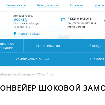
Сертификаты
Благодарности
Объекты
Контак
Это Ваш город?
РЕЖИМ РАБОТЫ
МОСКВА
понедельник-пятница
Московская обл, дер.
09:00 - 19:00
Серково, д. 50
Карта проезда
шленное
Строительство
Склады
дование
Комплексные линии
Шоковая
йер шоковой заморозки 750 кг / час
ОНВЕЙЕР ШОКОВОЙ ЗАМОР