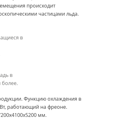
еремещения происходит
оскопическими частицами льда.
жащиеся в
адь в
 более.
родукции. Функцию охлаждения в
Вт, работающий на фреоне.
7200x4100x5200 мм.