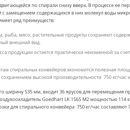
двигающейся по спирали снизу вверх. В процессе ее п
 с замещением содержащихся в них молекул воды микр
имеет ряд преимуществ:
, рыба, мясо, растительные продукты сохраняют содер
ный внешний вид.
сса продукции остается практически неизменной за счет
там спиральных конвейеров экономится полезная площ
 сохранением высокой производительности 750 кг/час и
го ширину 535 мм, входит 36 ярусов для перемещения п
оздухоохладитель Goedhart LK 1565 M2 мощностью 114 к
ки для спирального конвейера 750 кг/час составляют 