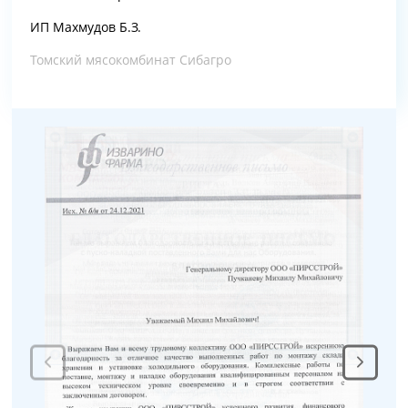
ИП Махмудов Б.З.
Томский мясокомбинат Сибагро