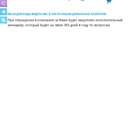
МЫ БУДЕМ РАДЫ ВИДЕТЬ ВАС В ЧИСЛЕ НАШИХ ДОВОЛЬНЫХ КЛИЕНТОВ!
При обращении в компанию за Вами будет закреплён исполнительный
менеджер, который будет на связи 365 дней в году по вопросам
отгрузки, поставки, сервиса, расчёта холодильных систем и других.
ВИДЕОГАЛЕРЕЯ
МЫ В INSTAGRAM
Смотрите примеры наших работ и подписывайтесь на обновления!