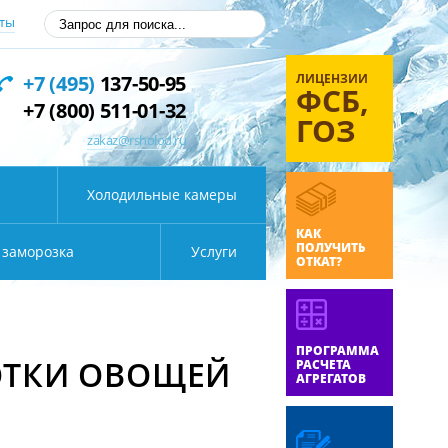
ты
ЛИЦЕНЗИИ
+7 (495)
137-50-95
ФСБ,
+7 (800) 511-01-32
ГОЗ
zakaz@rsholod.ru
Холодильные камеры
КАК
ПОЛУЧИТЬ
 заморозка
Услуги
ОТКАТ?
ПРОГРАММА
ОТКИ ОВОЩЕЙ
РАСЧЕТА
АГРЕГАТОВ