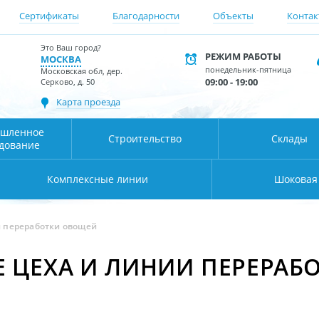
Сертификаты
Благодарности
Объекты
Контак
Это Ваш город?
РЕЖИМ РАБОТЫ
МОСКВА
понедельник-пятница
Московская обл, дер.
09:00 - 19:00
Серково, д. 50
Карта проезда
шленное
Строительство
Склады
дование
Комплексные линии
Шоковая
 переработки овощей
 ЦЕХА И ЛИНИИ ПЕРЕРАБ