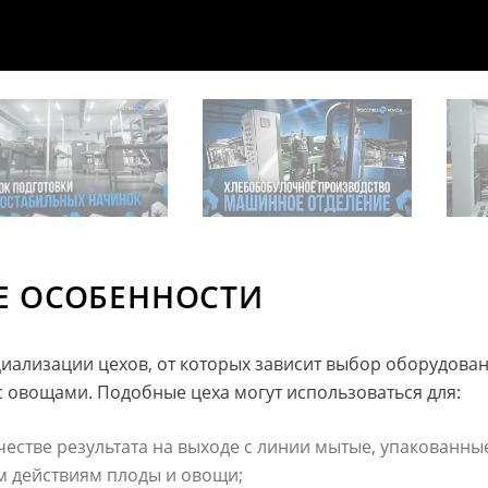
Е ОСОБЕННОСТИ
циализации цехов, от которых зависит выбор оборудова
с овощами. Подобные цеха могут использоваться для:
честве результата на выходе с линии мытые, упакованны
 действиям плоды и овощи;